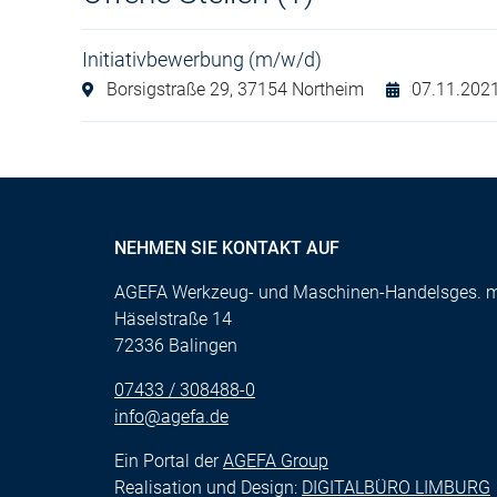
Initiativbewerbung (m/w/d)
Borsigstraße 29,
37154 Northeim
07.11.202
NEHMEN SIE KONTAKT AUF
AGEFA Werkzeug- und Maschinen-Handelsges. 
Häselstraße 14
72336 Balingen
07433 / 308488-0
info@agefa.de
Ein Portal der
AGEFA Group
Realisation und Design:
DIGITALBÜRO LIMBURG