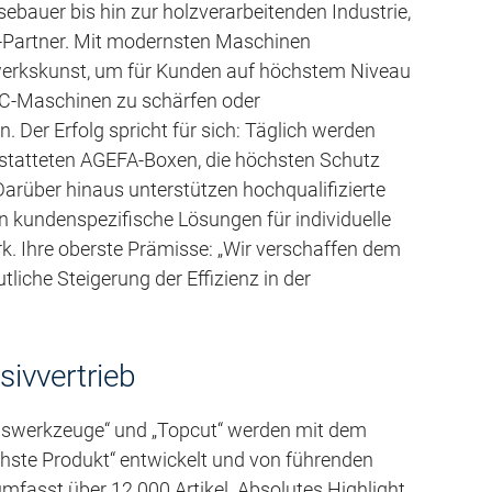
bauer bis hin zur holzverarbeitenden Industrie,
-Partner. Mit modernsten Maschinen
werkskunst, um für Kunden auf höchstem Niveau
NC-Maschinen zu schärfen oder
 Der Erfolg spricht für sich: Täglich werden
statteten AGEFA-Boxen, die höchsten Schutz
 Darüber hinaus unterstützen hochqualifizierte
n kundenspezifische Lösungen für individuelle
Ihre oberste Prämisse: „Wir verschaffen dem
liche Steigerung der Effizienz in der
ivvertrieb
nswerkzeuge“ und „Topcut“ werden mit dem
hste Produkt“ entwickelt und von führenden
mfasst über 12.000 Artikel. Absolutes Highlight